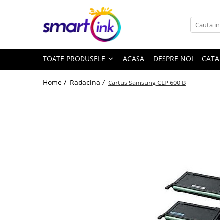
Toate Produsele
Consumabile
TOATE PRODUSELE
ACASA
DESPRE NOI
CATA
Cartuse si tonere
Pentru firme
Home /
Radacina /
Cartus Samsung CLP 600 B