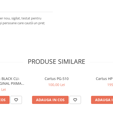
 nou, sigilat, testat pentru
și persoane care caută un preț
PRODUSE SIMILARE
 BLACK CLI-
Cartus PG-510
Cartus HP
GINAL PIXMA
100,00 Lei
195
50
 Lei
COS
ADAUGA IN COS
ADAUGA I