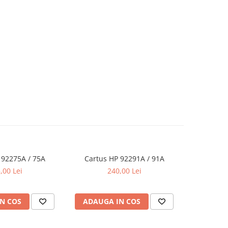
 92275A / 75A
Cartus HP 92291A / 91A
Cartus
,00 Lei
240,00 Lei
N COS
ADAUGA IN COS
ADAUG