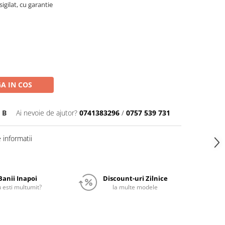
igilat, cu garantie
A IN COS
 B
Ai nevoie de ajutor?
0741383296
/
0757 539 731
informatii
Banii Inapoi
Discount-uri Zilnice
 esti multumit?
la multe modele