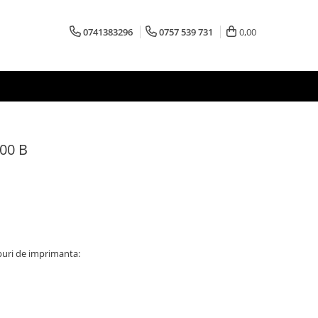
0741383296
0757 539 731
0,00
00 B
puri de imprimanta: