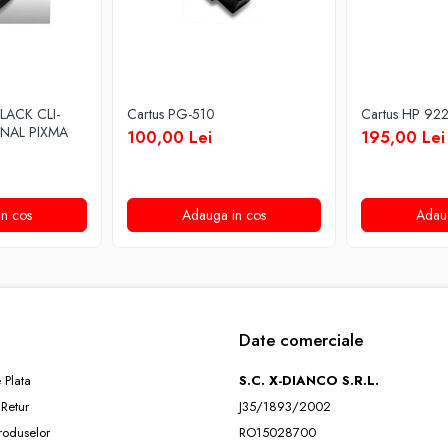
LACK CLI-
Cartus PG-510
Cartus HP 92
INAL PIXMA
100,00 Lei
195,00 Lei
n cos
Adauga in cos
Adau
Date comerciale
 Plata
S.C. X-DIANCO S.R.L.
 Retur
J35/1893/2002
roduselor
RO15028700