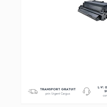
L-V: 
TRANSPORT GRATUIT
S
prin Urgent Cargus
con