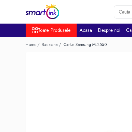
Toate Produsele
Toate Produsele
Acasa
Despre noi
Ca
Consumabile
Cartuse si tonere
Home /
Radacina /
Cartus Samsung ML2550
Pentru firme