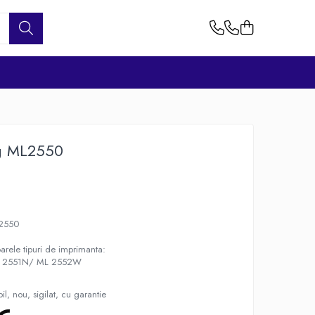
g ML2550
2550
arele tipuri de imprimanta:
 2551N/ ML 2552W
l, nou, sigilat, cu garantie