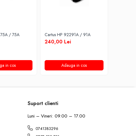
275A / 75A
Cartus HP 92291A / 91A
Cartus HP
240,00 Lei
200,00 
ga in cos
Adauga in cos
A
Suport clienti
Luni – Vineri: 09.00 – 17.00
0741383296