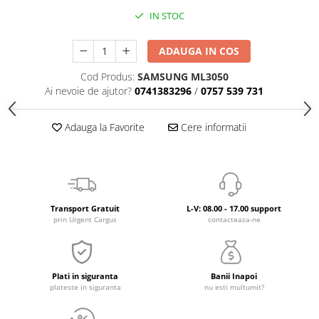
IN STOC
ADAUGA IN COS
Cod Produs:
SAMSUNG ML3050
Ai nevoie de ajutor?
0741383296
/
0757 539 731
Adauga la Favorite
Cere informatii
Transport Gratuit
L-V: 08.00 - 17.00 support
prin Urgent Cargus
contacteaza-ne
Plati in siguranta
Banii Inapoi
plateste in siguranta
nu esti multumit?