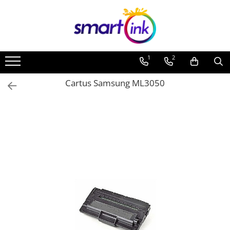
Toate Produsele
Consumabile
1
2
Cartuse si tonere
Pentru firme
Cartus Samsung ML3050