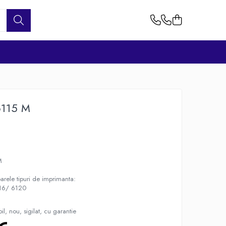
6115 M
M
arele tipuri de imprimanta:
116/ 6120
l, nou, sigilat, cu garantie