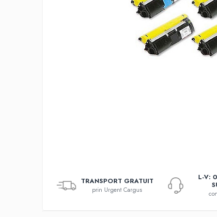
L-V: 
TRANSPORT GRATUIT
S
prin Urgent Cargus
con