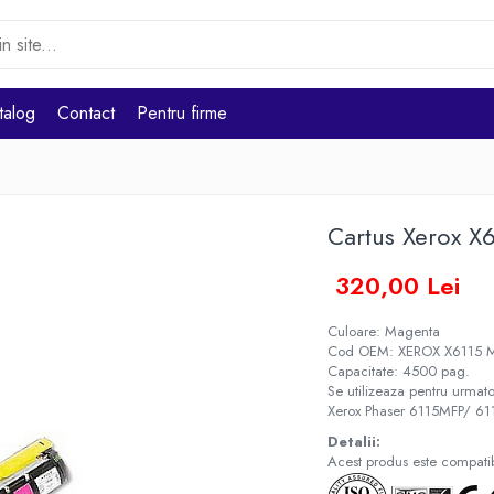
talog
Contact
Pentru firme
Cartus Xerox X
320,00 Lei
Culoare: Magenta
Cod OEM: XEROX X6115 
Capacitate: 4500 pag.
Se utilizeaza pentru urmato
Xerox Phaser 6115MFP/ 6
Detalii:
Acest produs este compatibi