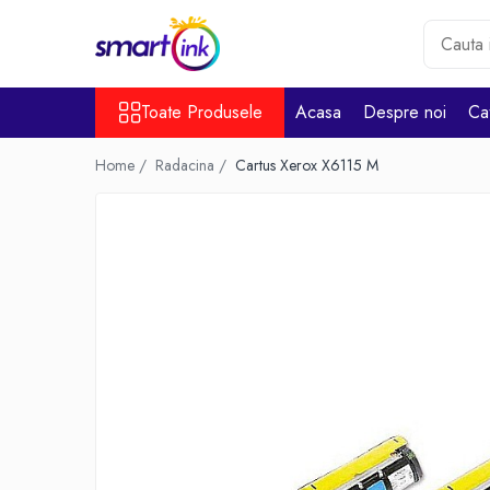
Toate Produsele
Toate Produsele
Acasa
Despre noi
Ca
Consumabile
Cartuse si tonere
Home /
Radacina /
Cartus Xerox X6115 M
Pentru firme