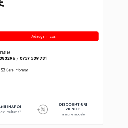
Adauga in cos
115 M
1383296
/
0757 539 731
Cere informatii
DISCOUNT-URI
NII INAPOI
ZILNICE
esti multumit?
la multe modele