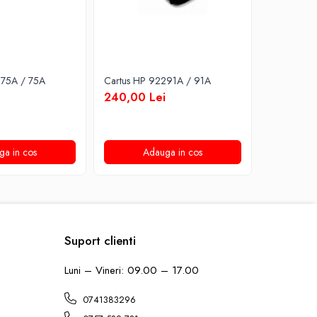
275A / 75A
Cartus HP 92291A / 91A
Cartus HP
240,00 Lei
200,00 
ga in cos
Adauga in cos
A
Suport clienti
Luni – Vineri: 09.00 – 17.00
0741383296