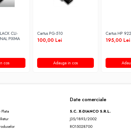
LACK CLI-
Cartus PG-510
Cartus HP 92
INAL PIXMA
100,00 Lei
195,00 Lei
n cos
Adauga in cos
Adau
Date comerciale
 Plata
S.C. X-DIANCO S.R.L.
 Retur
J35/1893/2002
roduselor
RO15028700