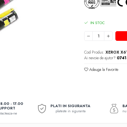
IN STOC
Cod Produs:
XEROX X6
Ai nevoie de ajutor?
074
Adauga la Favorite
08.00 - 17.00
PLATI IN SIGURANTA
BA
UPPORT
plateste in siguranta
nu 
tacteaza-ne