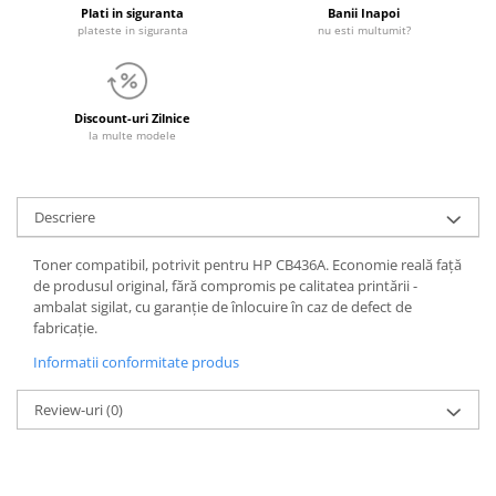
Plati in siguranta
Banii Inapoi
plateste in siguranta
nu esti multumit?
Discount-uri Zilnice
la multe modele
Descriere
Toner compatibil, potrivit pentru HP CB436A. Economie reală față
de produsul original, fără compromis pe calitatea printării -
ambalat sigilat, cu garanție de înlocuire în caz de defect de
fabricație.
Informatii conformitate produs
Review-uri
(0)