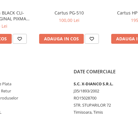
 BLACK CLI-
Cartus PG-510
Cartus HP
GINAL PIXMA
100,00 Lei
195
50
 Lei
COS
ADAUGA IN COS
ADAUGA I
DATE COMERCIALE
 Plata
S.C. X-DIANCO S.R.L.
e Retur
J35/1893/2002
Produselor
RO15028700
STR. STUPARILOR 72
L
Timisoara, Timis