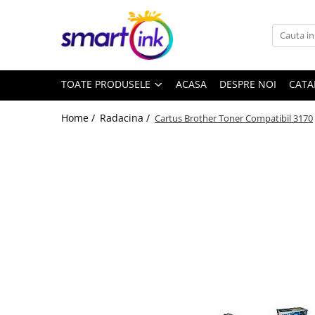
Toate Produsele
Consumabile
TOATE PRODUSELE
ACASA
DESPRE NOI
CATA
Cartuse si tonere
Pentru firme
Home /
Radacina /
Cartus Brother Toner Compatibil 3170