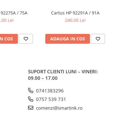
 92275A / 75A
Cartus HP 92291A / 91A
Cartus
,00 Lei
240,00 Lei
N COS
ADAUGA IN COS
ADAUG
SUPORT CLIENTI
LUNI – VINERI:
09.00 – 17.00
0741383296
0757 539 731
comenzi@smartink.ro