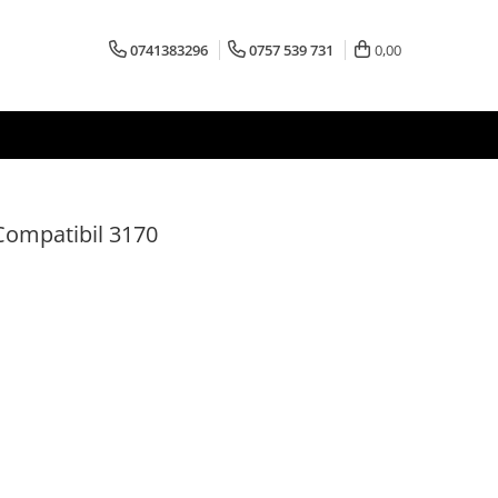
0741383296
0757 539 731
0,00
Compatibil 3170