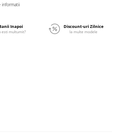
informatii
Banii Inapoi
Discount-uri Zilnice
 esti multumit?
la multe modele