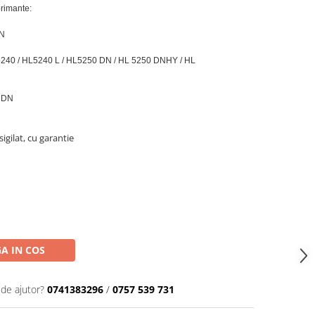
primante:
DN
40 / HL5240 L / HL5250 DN / HL 5250 DNHY / HL
0 DN
igilat, cu garantie
A IN COS
 de ajutor?
0741383296
/
0757 539 731