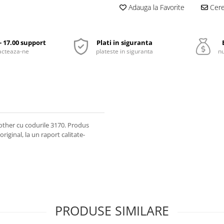
Adauga la Favorite
Cere 
 - 17.00 support
Plati in siguranta
acteaza-ne
plateste in siguranta
nu
other cu codurile 3170. Produs
original, la un raport calitate-
PRODUSE SIMILARE