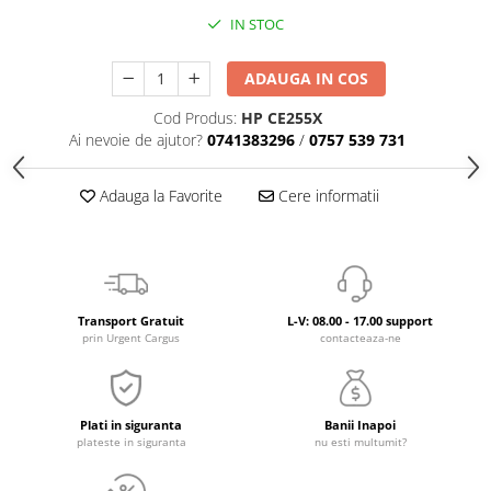
IN STOC
ADAUGA IN COS
Cod Produs:
HP CE255X
Ai nevoie de ajutor?
0741383296
/
0757 539 731
Adauga la Favorite
Cere informatii
Transport Gratuit
L-V: 08.00 - 17.00 support
prin Urgent Cargus
contacteaza-ne
Plati in siguranta
Banii Inapoi
plateste in siguranta
nu esti multumit?