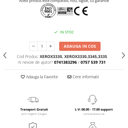
Acest produs este compatibil, nou, sigilat, cu garantie
IN STOC
ADAUGA IN COS
Cod Produs:
XEROX3330, XEROX3330,3345,3335
Ai nevoie de ajutor?
0741383296
/
0757 539 731
Adauga la Favorite
Cere informatii
Transport Gratuit
L-V: 08.00 - 17.00 support
prin Urgent Cargus
contacteaza-ne