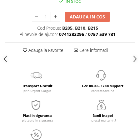
IN STOC
ADAUGA IN COS
Cod Produs:
B205, B210, B215
Ai nevoie de ajutor?
0741383296
/
0757 539 731
Adauga la Favorite
Cere informatii
Transport Gratuit
L-V: 08.00 - 17.00 support
prin Urgent Cargus
contacteaza-ne
Plati in siguranta
Banii Inapoi
plateste in siguranta
nu esti multumit?