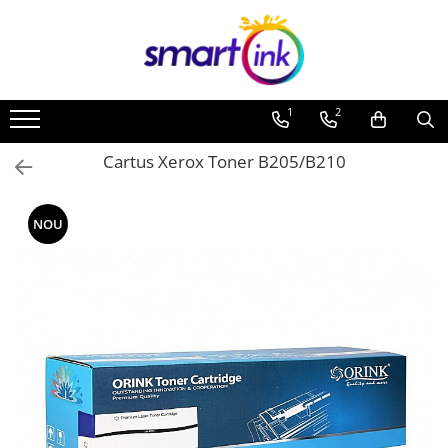
1
2
Cartus Xerox Toner B205/B210
NOU