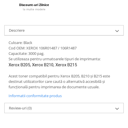
Discount-uri Zilnice
la multe modele
Descriere
Culoare: Black
Cod OEM: XEROX 106R01487 / 106R1487
Capacitate: 3000 pag.
Se utilizeaza pentru urmatoarele tipuri de imprimanta:
Xerox B205, Xerox B210, Xerox B215
Acest toner compatibil pentru Xerox B205, B210 și B215 este
destinat utilizatorilor care caută o alternativă accesibilă și
funcțională pentru imprimarea de documente uzuale.
Informatii conformitate produs
Review-uri
(0)