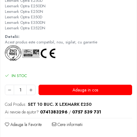
Lexmark Optra E250D
Lexmark Optra E250DN
Lexmark Optra E250N
Lexmark Optra E350D
Lexmark Optra E350DN
Lexmark Optra E352DN
Detalii:
Acest produs este compatibil, nou, sigilat, cu garantie
IN STOC
Adauga in cos
Cod Produs:
SET 10 BUC. X LEXMARK E250
Ai nevoie de ajutor?
0741383296
/
0757 539 731
Adauga la Favorite
Cere informatii