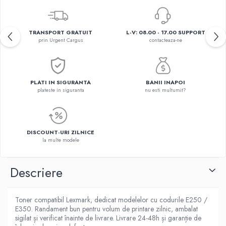
TRANSPORT GRATUIT
L-V: 08.00 - 17.00 SUPPORT
prin Urgent Cargus
contacteaza-ne
PLATI IN SIGURANTA
BANII INAPOI
plateste in siguranta
nu esti multumit?
DISCOUNT-URI ZILNICE
la multe modele
Descriere
Toner compatibil Lexmark, dedicat modelelor cu codurile E250 /
E350. Randament bun pentru volum de printare zilnic, ambalat
sigilat și verificat înainte de livrare. Livrare 24-48h și garanție de