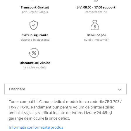
Transport Gratuit
L-V: 08.00 - 17.00 support
prin Urgent Cargus
contacteaza-ne
Plati in siguranta
Banii Inapoi
plateste in siguranta
nu esti multumit?
Discount-uri Zilnice
la multe modele
Descriere
Toner compatibil Canon, dedicat modelelor cu codurile CRG-703 /
FX-9 / FX-10. Randament bun pentru volum de printare zilnic,
ambalat sigilat și verificat înainte de livrare. Livrare 24-48h și
garanție de înlocuire la orice defect.
Informatii conformitate produs