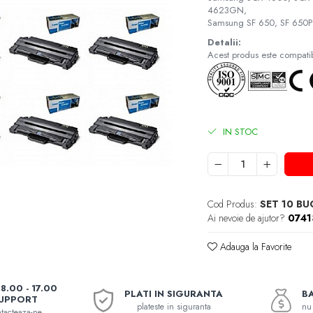
4623GN,
Samsung SF 650, SF 650P
Detalii:
Acest produs este compatibi
IN STOC
Cod Produs:
SET 10 B
Ai nevoie de ajutor?
074
Adauga la Favorite
08.00 - 17.00
PLATI IN SIGURANTA
BA
UPPORT
plateste in siguranta
nu 
tacteaza-ne