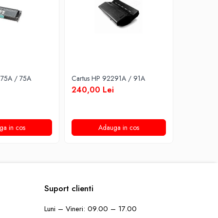
275A / 75A
Cartus HP 92291A / 91A
Cartus HP
240,00 Lei
200,00 
ga in cos
Adauga in cos
A
Suport clienti
Luni – Vineri: 09.00 – 17.00