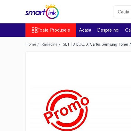
Toate Produsele
Toate Produsele
Acasa
Despre noi
Ca
Consumabile
Cartuse si tonere
Home /
Radacina /
SET 10 BUC. X Cartus Samsung Toner
Pentru firme