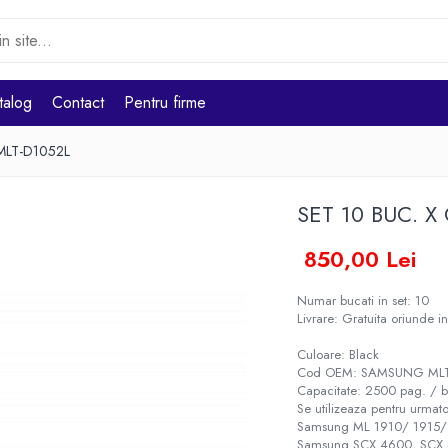
talog
Contact
Pentru firme
 MLT-D1052L
SET 10 BUC. X
850,00 Lei
Numar bucati in set: 10
Livrare: Gratuita oriunde in
Culoare: Black
Cod OEM: SAMSUNG MLT-
Capacitate: 2500 pag. / 
Se utilizeaza pentru urmato
Samsung ML 1910/ 1915/
Samsung SCX 4600, SCX 