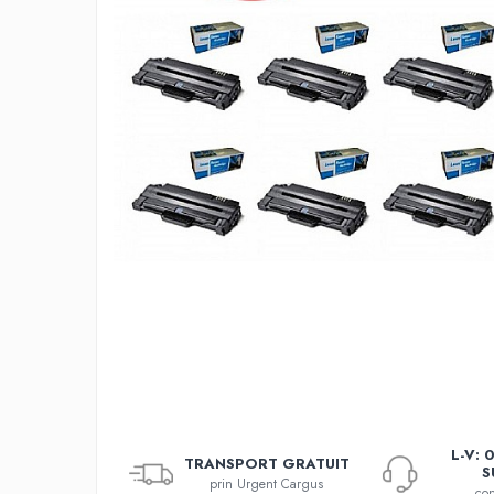
L-V: 
TRANSPORT GRATUIT
S
prin Urgent Cargus
con