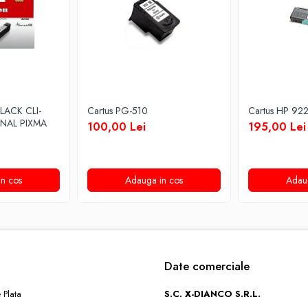
LACK CLI-
Cartus PG-510
Cartus HP 92
INAL PIXMA
100,00 Lei
195,00 Lei
n cos
Adauga in cos
Adau
Date comerciale
 Plata
S.C. X-DIANCO S.R.L.