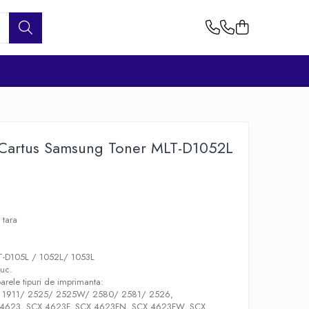
 Cartus Samsung Toner MLT-D1052L
 tara
D105L / 1052L/ 1053L
buc.
arele tipuri de imprimanta:
 1911/ 2525/ 2525W/ 2580/ 2581/ 2526,
4623, SCX 4623F, SCX 4623FN, SCX 4623FW, SCX