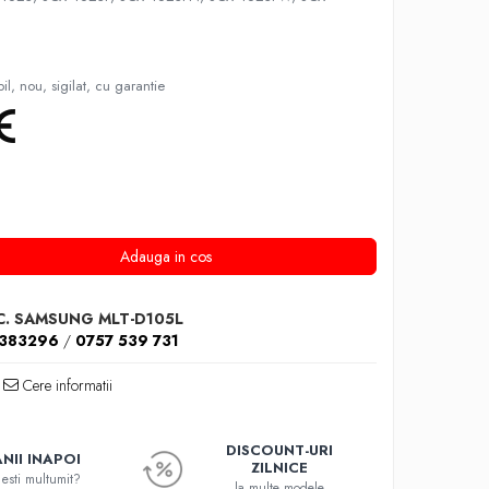
l, nou, sigilat, cu garantie
Adauga in cos
UC. SAMSUNG MLT-D105L
1383296
/
0757 539 731
Cere informatii
DISCOUNT-URI
NII INAPOI
ZILNICE
esti multumit?
la multe modele