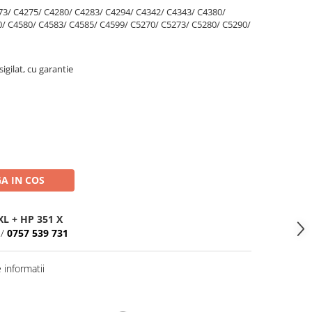
3/ C4275/ C4280/ C4283/ C4294/ C4342/ C4343/ C4380/
/ C4580/ C4583/ C4585/ C4599/ C5270/ C5273/ C5280/ C5290/
igilat, cu garantie
A IN COS
XL + HP 351 X
/
0757 539 731
informatii