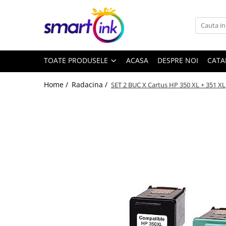
Toate Produsele
Consumabile
TOATE PRODUSELE
ACASA
DESPRE NOI
CATA
Cartuse si tonere
Pentru firme
Home /
Radacina /
SET 2 BUC X Cartus HP 350 XL + 351 XL