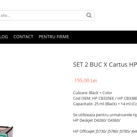
LOG
CONTACT
PENTRU FIRME
SET 2 BUC X Cartus HP
195,00 Lei
Culoare: Black + Color
Cod OEM: HP CB335EE / HP
CB338
Capacitate: 25 ml (Black) + 14 ml (Co
Se utilizeaza pentru urmatoarele ti
HP Deskjet D4260/ D4360/
HP Officejet J5730/ J5780/ J5785/ J64