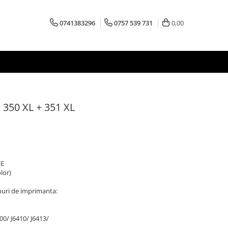
0741383296
0757 539 731
0,00
 350 XL + 351 XL
EE
lor)
puri de imprimanta:
00/ J6410/ J6413/