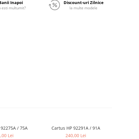
Banii Inapoi
Discount-uri Zilnice
 esti multumit?
la multe modele
 92275A / 75A
Cartus HP 92291A / 91A
Cartus
,00 Lei
240,00 Lei