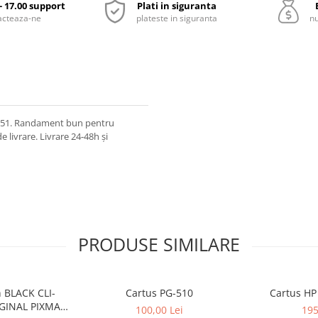
 - 17.00 support
Plati in siguranta
acteaza-ne
plateste in siguranta
nu
/ 351. Randament bun pentru
de livrare. Livrare 24-48h și
PRODUSE SIMILARE
 BLACK CLI-
Cartus PG-510
Cartus HP
GINAL PIXMA
100,00 Lei
195