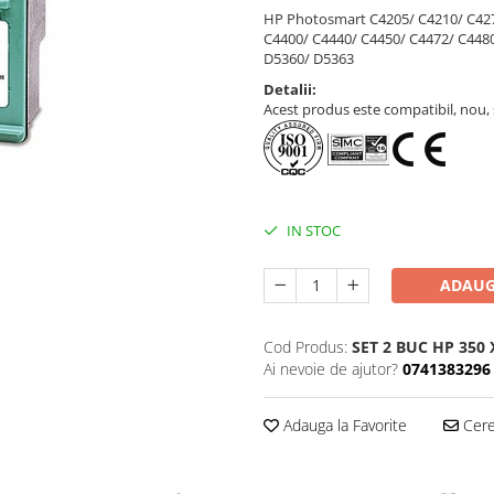
HP Photosmart C4205/ C4210/ C427
C4400/ C4440/ C4450/ C4472/ C4480
D5360/ D5363
Detalii:
Acest produs este compatibil, nou, s
IN STOC
ADAUG
Cod Produs:
SET 2 BUC HP 350 
Ai nevoie de ajutor?
0741383296
Adauga la Favorite
Cere 