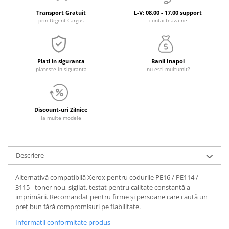
Transport Gratuit
L-V: 08.00 - 17.00 support
prin Urgent Cargus
contacteaza-ne
Plati in siguranta
Banii Inapoi
plateste in siguranta
nu esti multumit?
Discount-uri Zilnice
la multe modele
Descriere
Alternativă compatibilă Xerox pentru codurile PE16 / PE114 /
3115 - toner nou, sigilat, testat pentru calitate constantă a
imprimării. Recomandat pentru firme și persoane care caută un
preț bun fără compromisuri pe fiabilitate.
Informatii conformitate produs