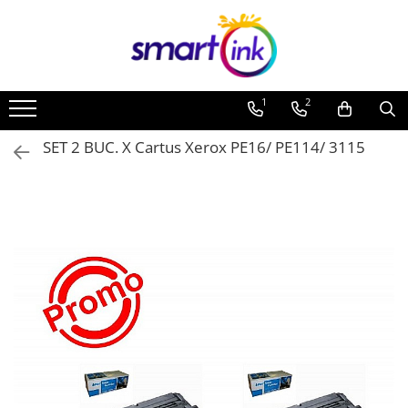
Toate Produsele
Consumabile
1
2
Cartuse si tonere
Pentru firme
SET 2 BUC. X Cartus Xerox PE16/ PE114/ 3115