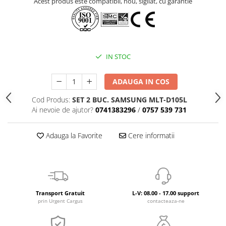
Acest produs este compatibil, nou, sigilat, cu garantie
IN STOC
ADAUGA IN COS
Cod Produs:
SET 2 BUC. SAMSUNG MLT-D105L
Ai nevoie de ajutor?
0741383296
/
0757 539 731
Adauga la Favorite
Cere informatii
Transport Gratuit
L-V: 08.00 - 17.00 support
prin Urgent Cargus
contacteaza-ne