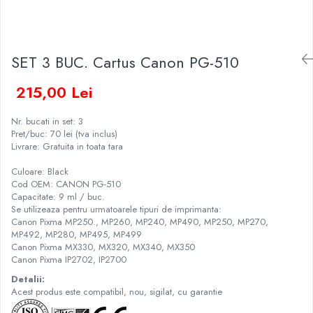
SET 3 BUC. Cartus Canon PG-510
215,00 Lei
Nr. bucati in set: 3
Pret/buc: 70 lei (tva inclus)
Livrare: Gratuita in toata tara
Culoare: Black
Cod OEM: CANON PG-510
Capacitate: 9 ml / buc.
Se utilizeaza pentru urmatoarele tipuri de imprimanta:
Canon Pixma MP250., MP260, MP240, MP490, MP250, MP270,
MP492, MP280, MP495, MP499
Canon Pixma MX330, MX320, MX340, MX350
Canon Pixma IP2702, IP2700
Detalii:
Acest produs este compatibil, nou, sigilat, cu garantie