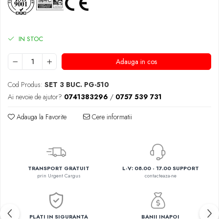
IN STOC
Adauga in cos
Cod Produs:
SET 3 BUC. PG-510
Ai nevoie de ajutor?
0741383296
/
0757 539 731
Adauga la Favorite
Cere informatii
TRANSPORT GRATUIT
L-V: 08.00 - 17.00 SUPPORT
prin Urgent Cargus
contacteaza-ne
PLATI IN SIGURANTA
BANII INAPOI