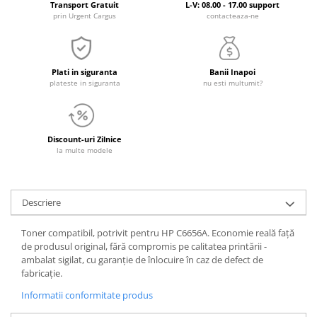
Transport Gratuit
L-V: 08.00 - 17.00 support
prin Urgent Cargus
contacteaza-ne
Plati in siguranta
Banii Inapoi
plateste in siguranta
nu esti multumit?
Discount-uri Zilnice
la multe modele
Descriere
Toner compatibil, potrivit pentru HP C6656A. Economie reală față
de produsul original, fără compromis pe calitatea printării -
ambalat sigilat, cu garanție de înlocuire în caz de defect de
fabricație.
Informatii conformitate produs