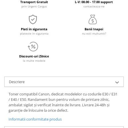
Transport Gratuit
L-V: 08.00 - 17.00 support
prin Urgent Cargus
contacteaza-ne
Plati in siguranta
Banii Inapoi
plateste in siguranta
nu esti multumit?
Discount-uri Zilnice
la multe modele
Descriere
Toner compatibil Canon, dedicat modelelor cu codurile E30 / E31
/ E40 / E50. Randament bun pentru volum de printare zilnic,
ambalat sigilat și verificat înainte de livrare. Livrare 24-48h și
garanție de înlocuire la orice defect.
Informatii conformitate produs