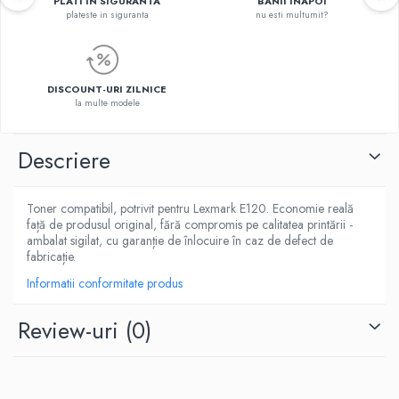
PLATI IN SIGURANTA
BANII INAPOI
plateste in siguranta
nu esti multumit?
DISCOUNT-URI ZILNICE
la multe modele
Descriere
Toner compatibil, potrivit pentru Lexmark E120. Economie reală
față de produsul original, fără compromis pe calitatea printării -
ambalat sigilat, cu garanție de înlocuire în caz de defect de
fabricație.
Informatii conformitate produs
Review-uri
(0)