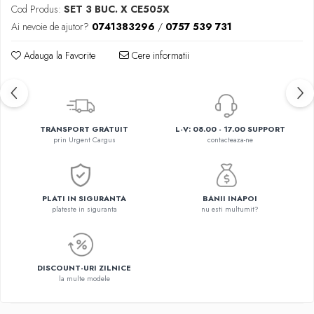
Cod Produs:
SET 3 BUC. X CE505X
Ai nevoie de ajutor?
0741383296
/
0757 539 731
Adauga la Favorite
Cere informatii
TRANSPORT GRATUIT
L-V: 08.00 - 17.00 SUPPORT
prin Urgent Cargus
contacteaza-ne
PLATI IN SIGURANTA
BANII INAPOI
plateste in siguranta
nu esti multumit?
DISCOUNT-URI ZILNICE
la multe modele