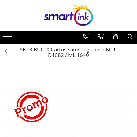
Toate Produsele
Consumabile
1
2
Cartuse si tonere
Pentru firme
SET 3 BUC. X Cartus Samsung Toner MLT-
D1082 / ML 1640