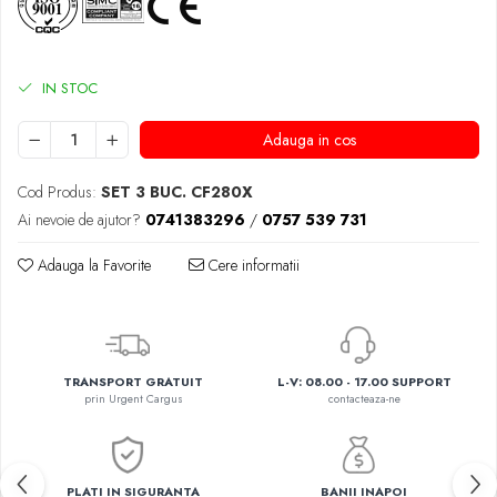
IN STOC
Adauga in cos
Cod Produs:
SET 3 BUC. CF280X
Ai nevoie de ajutor?
0741383296
/
0757 539 731
Adauga la Favorite
Cere informatii
TRANSPORT GRATUIT
L-V: 08.00 - 17.00 SUPPORT
prin Urgent Cargus
contacteaza-ne
PLATI IN SIGURANTA
BANII INAPOI