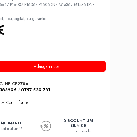
 P1566/ P1600/ P1606/ P1606DN/ M1536/ M1536 DNF
l, nou, sigilat, cu garantie
Adauga in cos
C. HP CE278A
1383296
/
0757 539 731
Cere informatii
DISCOUNT-URI
NII INAPOI
ZILNICE
esti multumit?
la multe modele