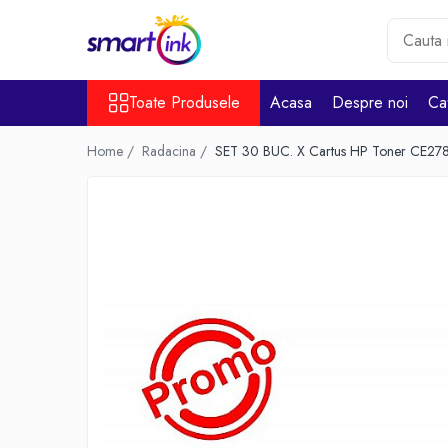
Toate Produsele
Toate Produsele
Acasa
Despre noi
Ca
Consumabile
Cartuse si tonere
Home /
Radacina /
SET 30 BUC. X Cartus HP Toner CE27
Pentru firme