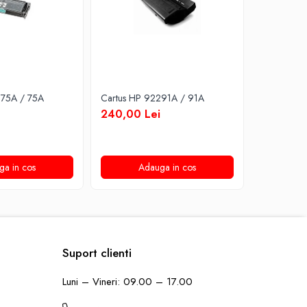
275A / 75A
Cartus HP 92291A / 91A
Cartus HP
240,00 Lei
200,00 
ga in cos
Adauga in cos
A
Suport clienti
Luni – Vineri: 09.00 – 17.00