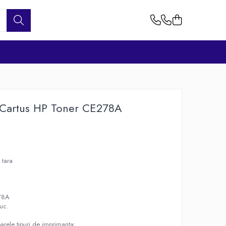
 Cartus HP Toner CE278A
 tara
78A
uc.
arele tipuri de imprimanta: