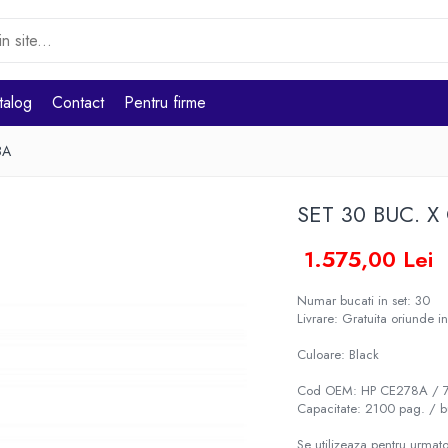
talog
Contact
Pentru firme
8A
SET 30 BUC. X
1.575,00 Lei
Numar bucati in set: 30
Livrare: Gratuita oriunde in
Culoare: Black
Cod OEM: HP CE278A / 
Capacitate: 2100 pag. / b
Se utilizeaza pentru urmato