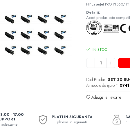
HP LaserJet PRO P1560/
Detalii:
Acest produs este compatibi
IN STOC
Cod Produs:
SET 30 BU
Ai nevoie de ajutor?
074
Adauga la Favorite
08.00 - 17.00
PLATI IN SIGURANTA
BA
UPPORT
plateste in siguranta
nu 
tacteaza-ne