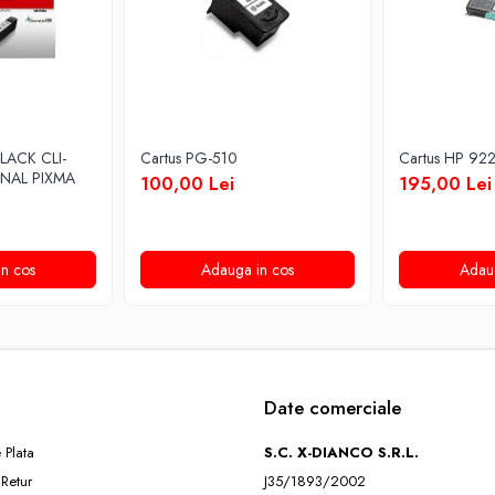
LACK CLI-
Cartus PG-510
Cartus HP 92
INAL PIXMA
100,00 Lei
195,00 Lei
n cos
Adauga in cos
Adau
Date comerciale
 Plata
S.C. X-DIANCO S.R.L.
 Retur
J35/1893/2002