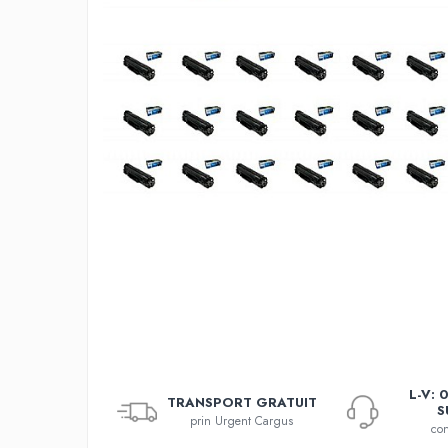
L-V: 
TRANSPORT GRATUIT
S
prin Urgent Cargus
con