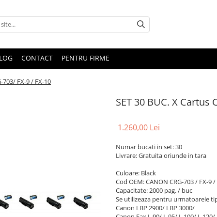
LOG
CONTACT
PENTRU FIRME
-703/ FX-9 / FX-10
SET 30 BUC. X Cartus 
1.260,00 Lei
Numar bucati in set: 30
Livrare: Gratuita oriunde in tara
Culoare: Black
Cod OEM: CANON CRG-703 / FX-9 /
Capacitate: 2000 pag. / buc
Se utilizeaza pentru urmatoarele ti
Canon LBP 2900/ LBP 3000/
Canon Fax L 90/ L 95/ L 100/ L 120/ 