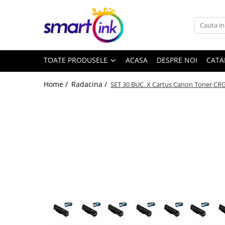
Toate Produsele
Consumabile
TOATE PRODUSELE
ACASA
DESPRE NOI
CATA
Cartuse si tonere
Pentru firme
Home /
Radacina /
SET 30 BUC. X Cartus Canon Toner CRG