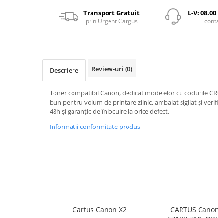
Transport Gratuit
L-V: 08.00
prin Urgent Cargus
cont
Review-uri
(0)
Descriere
Toner compatibil Canon, dedicat modelelor cu codurile CR
bun pentru volum de printare zilnic, ambalat sigilat și verifi
48h și garanție de înlocuire la orice defect.
Informatii conformitate produs
Cartus Canon X2
CARTUS Canon