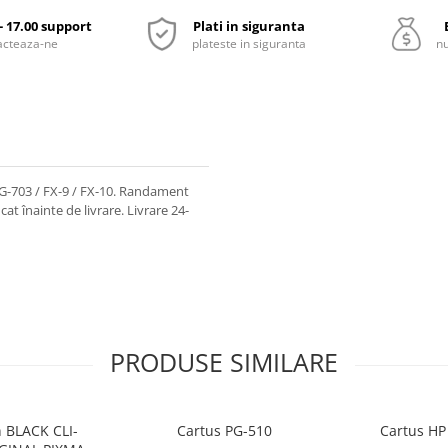
 - 17.00 support
Plati in siguranta
acteaza-ne
plateste in siguranta
nu
G-703 / FX-9 / FX-10. Randament
cat înainte de livrare. Livrare 24-
PRODUSE SIMILARE
 BLACK CLI-
Cartus PG-510
Cartus HP