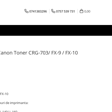
0741383296
0757 539 731
0,00
Canon Toner CRG-703/ FX-9 / FX-10
 FX-10
puri de imprimanta:
L 140/ L 160