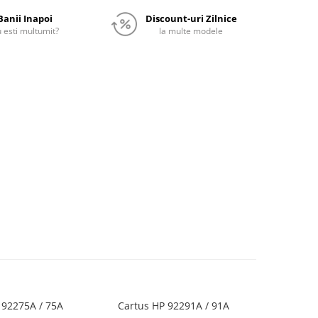
Banii Inapoi
Discount-uri Zilnice
 esti multumit?
la multe modele
 92275A / 75A
Cartus HP 92291A / 91A
Cartus