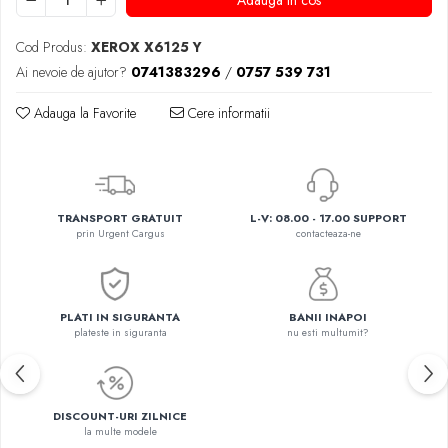
Adauga in cos
Cod Produs:
XEROX X6125 Y
Ai nevoie de ajutor?
0741383296
/
0757 539 731
Adauga la Favorite
Cere informatii
TRANSPORT GRATUIT
L-V: 08.00 - 17.00 SUPPORT
prin Urgent Cargus
contacteaza-ne
PLATI IN SIGURANTA
BANII INAPOI
plateste in siguranta
nu esti multumit?
DISCOUNT-URI ZILNICE
la multe modele