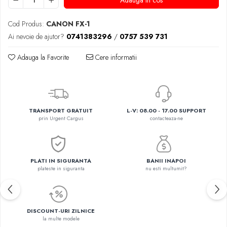
Adauga in cos
Cod Produs:
CANON FX-1
Ai nevoie de ajutor?
0741383296
/
0757 539 731
Adauga la Favorite
Cere informatii
TRANSPORT GRATUIT
L-V: 08.00 - 17.00 SUPPORT
prin Urgent Cargus
contacteaza-ne
PLATI IN SIGURANTA
BANII INAPOI
plateste in siguranta
nu esti multumit?
DISCOUNT-URI ZILNICE
la multe modele