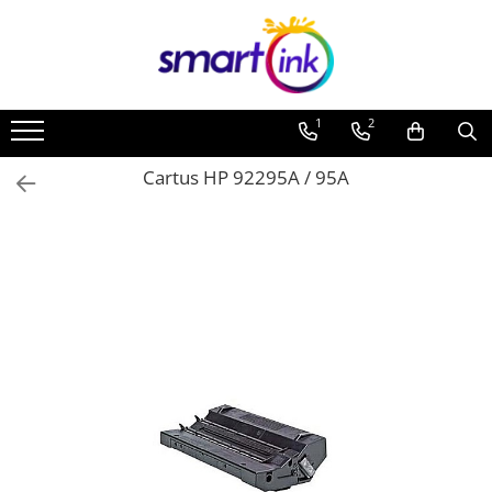
Toate Produsele
Consumabile
1
2
Cartuse si tonere
Pentru firme
Cartus HP 92295A / 95A