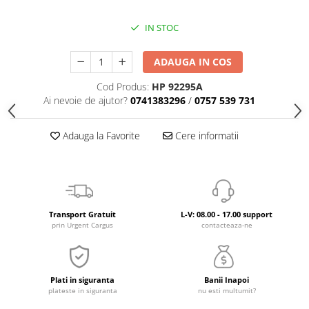
IN STOC
ADAUGA IN COS
Cod Produs:
HP 92295A
Ai nevoie de ajutor?
0741383296
/
0757 539 731
Adauga la Favorite
Cere informatii
Transport Gratuit
L-V: 08.00 - 17.00 support
prin Urgent Cargus
contacteaza-ne
Plati in siguranta
Banii Inapoi
plateste in siguranta
nu esti multumit?